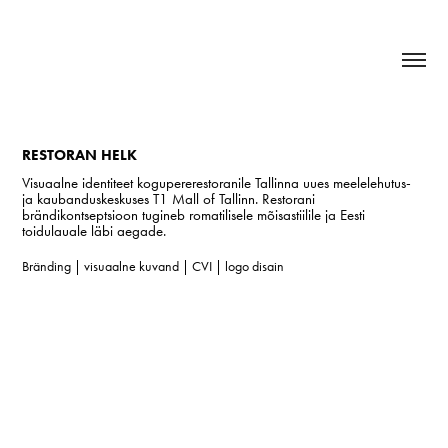
RESTORAN HELK
Visuaalne identiteet kogupererestoranile Tallinna uues meelelehutus-
ja kaubanduskeskuses T1 Mall of Tallinn. Restorani
brändikontseptsioon tugineb romatilisele mõisastiilile ja Eesti
toidulauale läbi aegade.
Bränding | visuaalne kuvand | CVI | logo disain