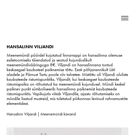
HANSALINN VILJANDI
Meenemündi pöördel kujutatud linnavappi on hansalinna olemuse
esiletoomiseks täiendatud ja seotud kujunduslikult
meenemündivääringuga 8€. Viljandi on hansalinnana tuntud
keskaegsel kaubateel paiknemise tõttu. Eesti põhjarannikult Läti
aladele ja Pärnust Tartu poole viiv talvetee. Mistõttu oli Viljandi oluliste
kaubateede ristumispunktiks. Viljandit, kui keskaegset kaubateede
ristumispaika on rõhutatud ka meenemündi kujundusel. Mündi keskel
paiknev punkt sümboliseerib hansalinna paiknemist kaubateede
ristumispunktis. Vapikujutis viitab Viljandile, ajastu rõhutamiseks on
mündile lisatud mustreid, mis tuletatud piirkonnas levinud rahvamustrite
elementidest.
Hansalinn Viljandi | Meenemündi kavand